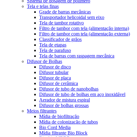
Sistema de dosagem de polímero
Tela e telas finas
Grade de barras mecânicas
Transportador helicoidal sem eixo
Tela de tambor rotativo
Filtro de tambor com tela (alimentação interna)
Filtro de tambor com tela (alimentação externa)
Classificador de grãos
Tela de etapas
Tela de parafuso
Tela de barras com raspagem mecânica
Difusor de Bolhas
Difusor de disco
Difusor tubular
Difusor de placa
Difusor de cerâmica
Difusor de tubo de nanobolhas
Difusor de tubo de bolhas em aço inoxidável
Aerador de mistura espiral
Difusor de bolhas grossas
Meios filtrantes
Mídia de biofiltração
Mídia de colonização de tubos
Bio Cord Media
Mídia filtrante Bio Block