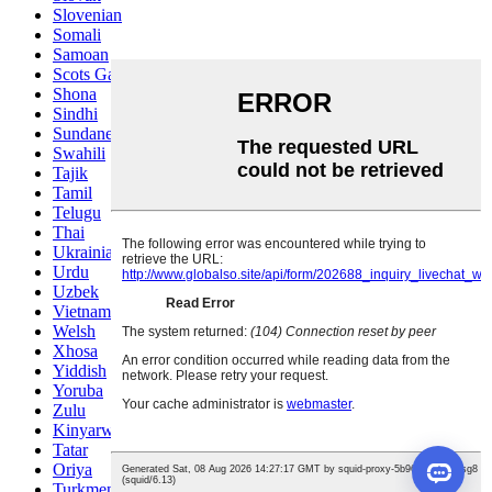
Slovenian
Somali
Samoan
Scots Gaelic
Shona
Sindhi
Sundanese
Swahili
Tajik
Tamil
Telugu
Thai
Ukrainian
Urdu
Uzbek
Vietnamese
Welsh
Xhosa
Yiddish
Yoruba
Zulu
Kinyarwanda
Tatar
Oriya
Turkmen