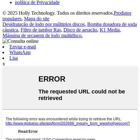
política de Privacidade
© 2025 Holly Technology. Todos os direitos reservados.
Produtos
populares
,
Mapa do site
Desidratação de lodo por múltiplos discos
,
Bomba dosadora de soda
cáustica
,
Filtro de tambor Ras
,
Disco de aeração
,
K1 Media
,
Máquina de secagem de lodo multidisco
,
Enviar e-mail
WhatsApp
Lisa
x