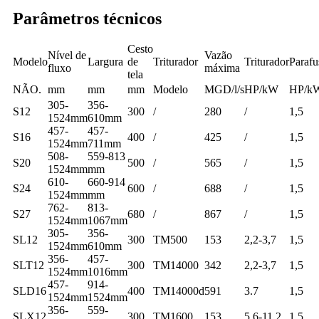
Parâmetros técnicos
Cesto
Nível de
Vazão
Modelo
Largura
de
Triturador
Triturador
Parafu
fluxo
máxima
tela
NÃO.
mm
mm
mm
Modelo
MGD/l/s
HP/kW
HP/k
305-
356-
S12
300
/
280
/
1,5
1524mm
610mm
457-
457-
S16
400
/
425
/
1,5
1524mm
711mm
508-
559-813
S20
500
/
565
/
1,5
1524mm
mm
610-
660-914
S24
600
/
688
/
1,5
1524mm
mm
762-
813-
S27
680
/
867
/
1,5
1524mm
1067mm
305-
356-
SL12
300
TM500
153
2,2-3,7
1,5
1524mm
610mm
356-
457-
SLT12
300
TM14000
342
2,2-3,7
1,5
1524mm
1016mm
457-
914-
SLD16
400
TM14000d
591
3.7
1,5
1524mm
1524mm
356-
559-
SLX12
300
TM1600
153
5,6-11,2
1,5