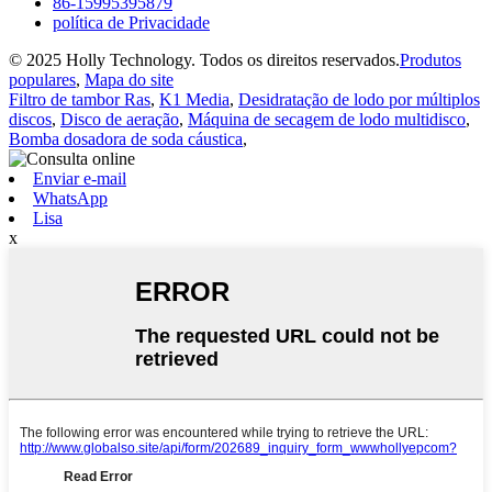
86-15995395879
política de Privacidade
© 2025 Holly Technology. Todos os direitos reservados.
Produtos
populares
,
Mapa do site
Filtro de tambor Ras
,
K1 Media
,
Desidratação de lodo por múltiplos
discos
,
Disco de aeração
,
Máquina de secagem de lodo multidisco
,
Bomba dosadora de soda cáustica
,
Enviar e-mail
WhatsApp
Lisa
x