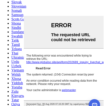
Slovak
Slovenian
Somali
Samoan
Scots Gaelic
Shona
Sindhi
Sundanese
Swahili
Tajik
Tamil
Telugu
Thai
Ukrainian
Urdu
Uzbek
Vietnamese
Welsh
Xhosa
Yiddish
Yoruba
Zulu
Kinyarwanda
Tatar
Oriya