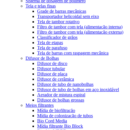
Sistema de dosagem de polímero
Tela e telas finas
Grade de barras mecânicas
Transportador helicoidal sem eixo
Tela de tambor rotativo
Filtro de tambor com tela (alimentação interna)
Filtro de tambor com tela (alimentação externa)
Classificador de grãos
Tela de etapas
Tela de parafuso
Tela de barras com raspagem mecânica
Difusor de Bolhas
Difusor de disco
Difusor tubular
Difusor de placa
Difusor de cerâmica
Difusor de tubo de nanobolhas
Difusor de tubo de bolhas em aço inoxidável
Aerador de mistura espiral
Difusor de bolhas grossas
Meios filtrantes
Mídia de biofiltração
Mídia de colonização de tubos
Bio Cord Media
Mídia filtrante Bio Block