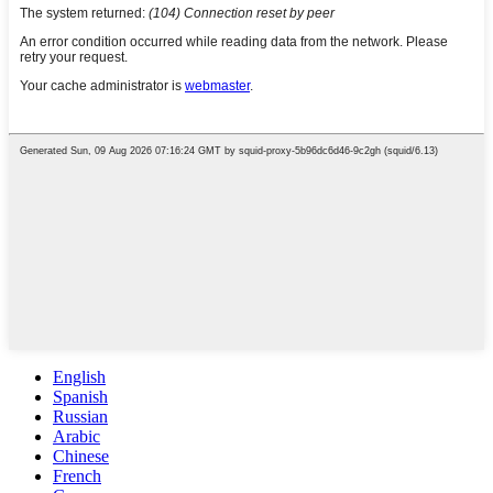
English
Spanish
Russian
Arabic
Chinese
French