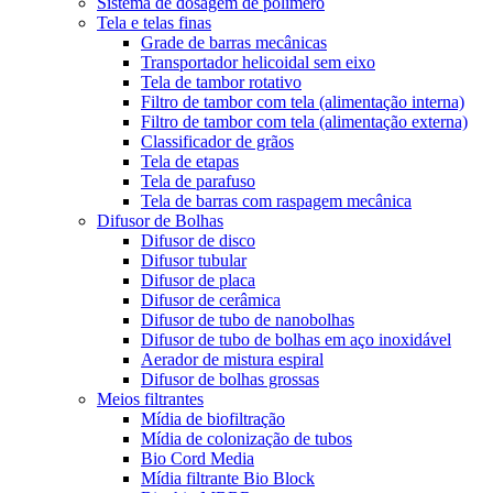
Sistema de dosagem de polímero
Tela e telas finas
Grade de barras mecânicas
Transportador helicoidal sem eixo
Tela de tambor rotativo
Filtro de tambor com tela (alimentação interna)
Filtro de tambor com tela (alimentação externa)
Classificador de grãos
Tela de etapas
Tela de parafuso
Tela de barras com raspagem mecânica
Difusor de Bolhas
Difusor de disco
Difusor tubular
Difusor de placa
Difusor de cerâmica
Difusor de tubo de nanobolhas
Difusor de tubo de bolhas em aço inoxidável
Aerador de mistura espiral
Difusor de bolhas grossas
Meios filtrantes
Mídia de biofiltração
Mídia de colonização de tubos
Bio Cord Media
Mídia filtrante Bio Block