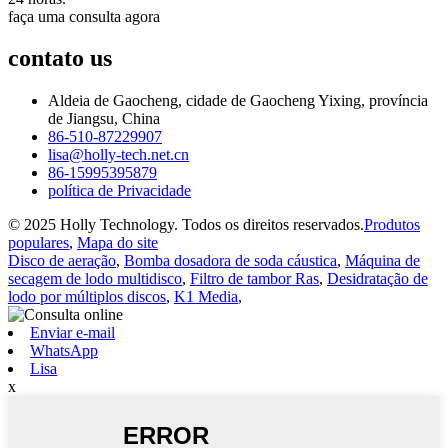
faça uma consulta agora
contato
us
Aldeia de Gaocheng, cidade de Gaocheng Yixing, província
de Jiangsu, China
86-510-87229907
lisa@holly-tech.net.cn
86-15995395879
política de Privacidade
© 2025 Holly Technology. Todos os direitos reservados.
Produtos
populares
,
Mapa do site
Disco de aeração
,
Bomba dosadora de soda cáustica
,
Máquina de
secagem de lodo multidisco
,
Filtro de tambor Ras
,
Desidratação de
lodo por múltiplos discos
,
K1 Media
,
Enviar e-mail
WhatsApp
Lisa
x