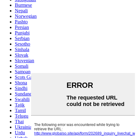
Burmese
Nepali
Norwegian
Pashto
Persian
Punjabi
Serbian
Sesotho
Sinhala
Slovak
Slovenian
Somali
Samoan
Scots Gaelic
Shona
Sindhi
Sundanese
Swahili
Tajik
Tamil
Telugu
Thai
Ukrainian
Urdu