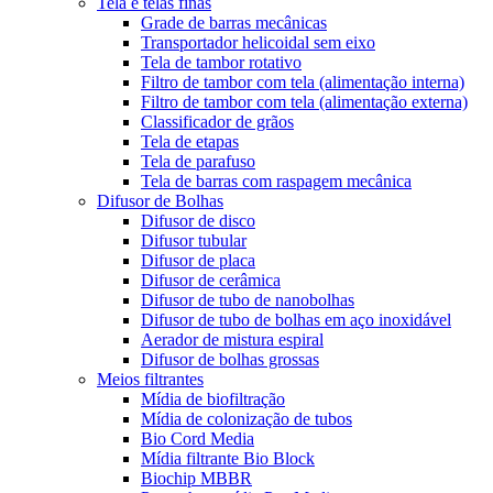
Tela e telas finas
Grade de barras mecânicas
Transportador helicoidal sem eixo
Tela de tambor rotativo
Filtro de tambor com tela (alimentação interna)
Filtro de tambor com tela (alimentação externa)
Classificador de grãos
Tela de etapas
Tela de parafuso
Tela de barras com raspagem mecânica
Difusor de Bolhas
Difusor de disco
Difusor tubular
Difusor de placa
Difusor de cerâmica
Difusor de tubo de nanobolhas
Difusor de tubo de bolhas em aço inoxidável
Aerador de mistura espiral
Difusor de bolhas grossas
Meios filtrantes
Mídia de biofiltração
Mídia de colonização de tubos
Bio Cord Media
Mídia filtrante Bio Block
Biochip MBBR