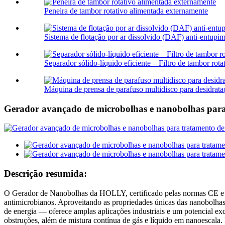
Peneira de tambor rotativo alimentada externamente
Sistema de flotação por ar dissolvido (DAF) anti-entupim
Separador sólido-líquido eficiente – Filtro de tambor rotat
Máquina de prensa de parafuso multidisco para desidrata
Gerador avançado de microbolhas e nanobolhas para
Descrição resumida:
O Gerador de Nanobolhas da HOLLY, certificado pelas normas CE e ISO
antimicrobianos. Aproveitando as propriedades únicas das nanobolhas 
de energia — oferece amplas aplicações industriais e um potencial exc
obstruções, além de mistura contínua de gás e líquido em nanoescala