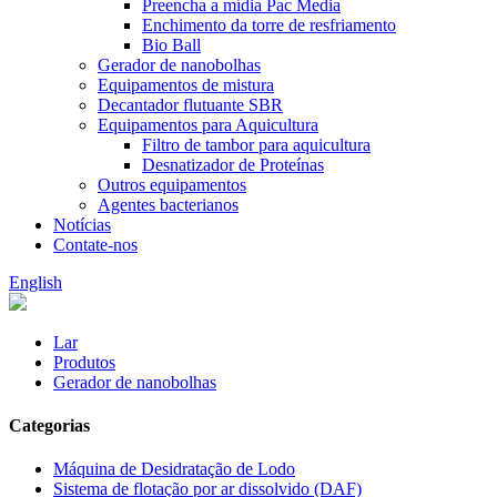
Preencha a mídia Pac Media
Enchimento da torre de resfriamento
Bio Ball
Gerador de nanobolhas
Equipamentos de mistura
Decantador flutuante SBR
Equipamentos para Aquicultura
Filtro de tambor para aquicultura
Desnatizador de Proteínas
Outros equipamentos
Agentes bacterianos
Notícias
Contate-nos
English
Lar
Produtos
Gerador de nanobolhas
Categorias
Máquina de Desidratação de Lodo
Sistema de flotação por ar dissolvido (DAF)