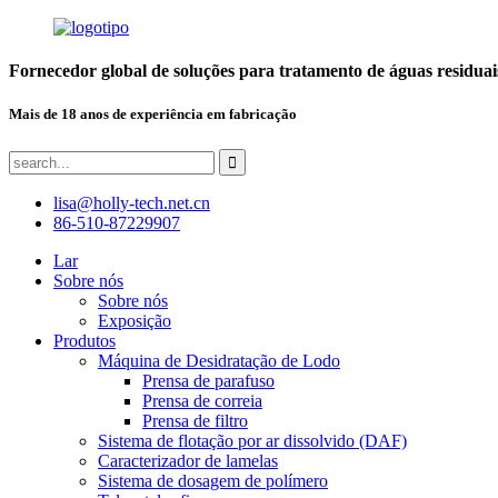
Fornecedor global de soluções para tratamento de águas residuai
Mais de 18 anos de experiência em fabricação
lisa@holly-tech.net.cn
86-510-87229907
Lar
Sobre nós
Sobre nós
Exposição
Produtos
Máquina de Desidratação de Lodo
Prensa de parafuso
Prensa de correia
Prensa de filtro
Sistema de flotação por ar dissolvido (DAF)
Caracterizador de lamelas
Sistema de dosagem de polímero