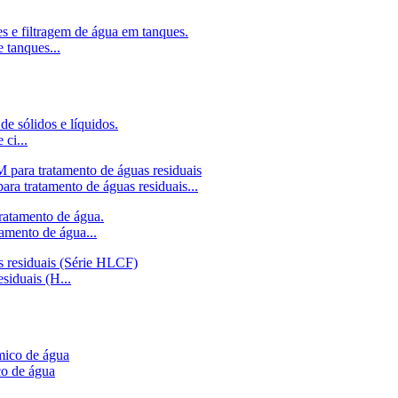
e tanques...
ci...
a tratamento de águas residuais...
amento de água...
siduais (H...
co de água