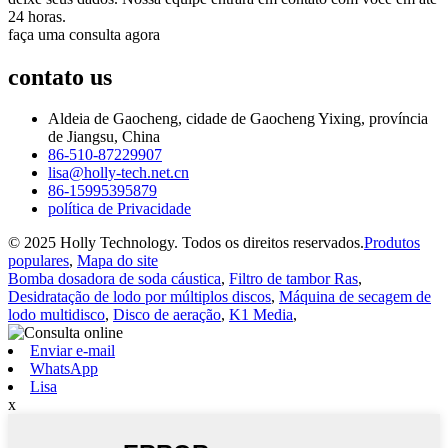
24 horas.
faça uma consulta agora
contato
us
Aldeia de Gaocheng, cidade de Gaocheng Yixing, província
de Jiangsu, China
86-510-87229907
lisa@holly-tech.net.cn
86-15995395879
política de Privacidade
© 2025 Holly Technology. Todos os direitos reservados.
Produtos
populares
,
Mapa do site
Bomba dosadora de soda cáustica
,
Filtro de tambor Ras
,
Desidratação de lodo por múltiplos discos
,
Máquina de secagem de
lodo multidisco
,
Disco de aeração
,
K1 Media
,
Enviar e-mail
WhatsApp
Lisa
x