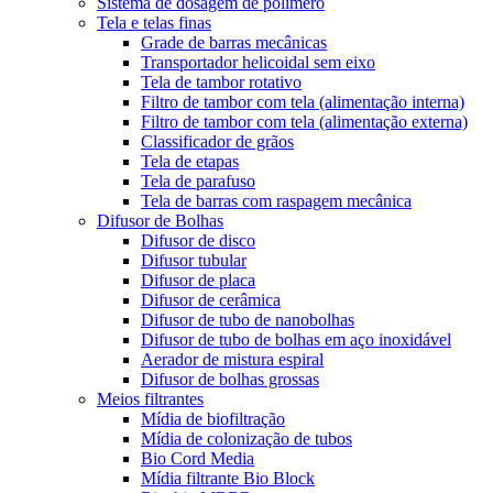
Sistema de dosagem de polímero
Tela e telas finas
Grade de barras mecânicas
Transportador helicoidal sem eixo
Tela de tambor rotativo
Filtro de tambor com tela (alimentação interna)
Filtro de tambor com tela (alimentação externa)
Classificador de grãos
Tela de etapas
Tela de parafuso
Tela de barras com raspagem mecânica
Difusor de Bolhas
Difusor de disco
Difusor tubular
Difusor de placa
Difusor de cerâmica
Difusor de tubo de nanobolhas
Difusor de tubo de bolhas em aço inoxidável
Aerador de mistura espiral
Difusor de bolhas grossas
Meios filtrantes
Mídia de biofiltração
Mídia de colonização de tubos
Bio Cord Media
Mídia filtrante Bio Block