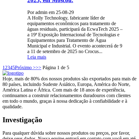
2025, em Moscou.
Por admin em 25-08-29
A Holly Technology, fabricante líder de
equipamentos econômicos para tratamento de
águas residuais, participará da EcwaTech 2025 –
a 19ª Exposição Internacional de Tecnologias e
Equipamentos para Tratamento de Água
Municipal e Industrial. O evento acontecerá de 9
a 11 de setembro de 2025 no Crocus...
Leia mais
1
2
3
4
5
Próximo >
>>
Página 1 de 5
Hoje, mais de 80% dos nossos produtos são exportados para mais de
80 países, incluindo Sudeste Asiático, Europa, América do Norte,
América Latina e África. Com mais de 18 anos de experiência,
continuamos a construir relacionamentos duradouros com clientes
em todo o mundo, graças à nossa dedicação à confiabilidade e à
qualidade.
Investigação
Para qualquer dúvida sobre nossos produtos ou preços, por favor,
deixe seus dados. Nossa equipe entrará em contato com você em até