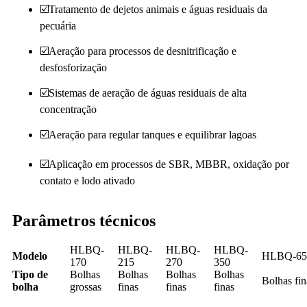
☑️Tratamento de dejetos animais e águas residuais da
pecuária
☑️Aeração para processos de desnitrificação e
desfosforização
☑️Sistemas de aeração de águas residuais de alta
concentração
☑️Aeração para regular tanques e equilibrar lagoas
☑️Aplicação em processos de SBR, MBBR, oxidação por
contato e lodo ativado
Parâmetros técnicos
HLBQ-
HLBQ-
HLBQ-
HLBQ-
Modelo
HLBQ-65
170
215
270
350
Tipo de
Bolhas
Bolhas
Bolhas
Bolhas
Bolhas fin
bolha
grossas
finas
finas
finas