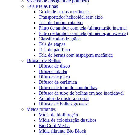
Sistema de dosagem de polímero
Tela e telas finas
Grade de barras mecânicas
Transportador helicoidal sem eixo
Tela de tambor rotativo
Filtro de tambor com tela (alimentação interna)
Filtro de tambor com tela (alimentação externa)
Classificador de grãos
Tela de etapas
Tela de parafuso
Tela de barras com raspagem mecânica
Difusor de Bolhas
Difusor de disco
Difusor tubular
Difusor de placa
Difusor de cerâmica
Difusor de tubo de nanobolhas
Difusor de tubo de bolhas em aço inoxidável
Aerador de mistura espiral
Difusor de bolhas grossas
Meios filtrantes
Mídia de biofiltração
Mídia de colonização de tubos
Bio Cord Media
Mídia filtrante Bio Block