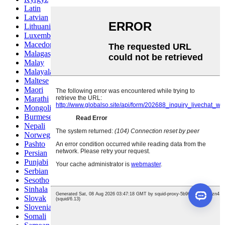
Latin
Latvian
Lithuanian
Luxembou..
Macedonian
Malagasy
Malay
Malayalam
Maltese
Maori
Marathi
Mongolian
Burmese
Nepali
Norwegian
Pashto
Persian
Punjabi
Serbian
Sesotho
Sinhala
Slovak
Slovenian
Somali