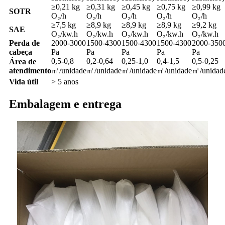
≥0,21 kg
≥0,31 kg
≥0,45 kg
≥0,75 kg
≥0,99 kg
SOTR
O₂/h
O₂/h
O₂/h
O₂/h
O₂/h
≥7,5 kg
≥8,9 kg
≥8,9 kg
≥8,9 kg
≥9,2 kg
SAE
O₂/kw.h
O₂/kw.h
O₂/kw.h
O₂/kw.h
O₂/kw.h
Perda de
2000-3000
1500-4300
1500-4300
1500-4300
2000-350
cabeça
Pa
Pa
Pa
Pa
Pa
0,5-0,8
0,2-0,64
0,25-1,0
0,4-1,5
0,5-0,25
Área de
atendimento
㎡/unidade
㎡/unidade
㎡/unidade
㎡/unidade
㎡/unidad
Vida útil
> 5 anos
Embalagem e entrega