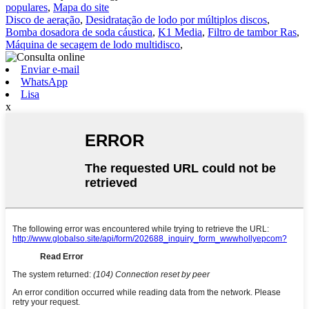
populares
,
Mapa do site
Disco de aeração
,
Desidratação de lodo por múltiplos discos
,
Bomba dosadora de soda cáustica
,
K1 Media
,
Filtro de tambor Ras
,
Máquina de secagem de lodo multidisco
,
Enviar e-mail
WhatsApp
Lisa
x