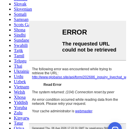
Slovak
Slovenian
Somali
Samoan
Scots Gaelic
Shona
Sindhi
Sundanese
Swahili
Tajik
Tamil
Telugu
Thai
Ukrainian
Urdu
Uzbek
Vietnamese
Welsh
Xhosa
Yiddish
Yoruba
Zulu
Kinyarwanda
Tatar
Oriya