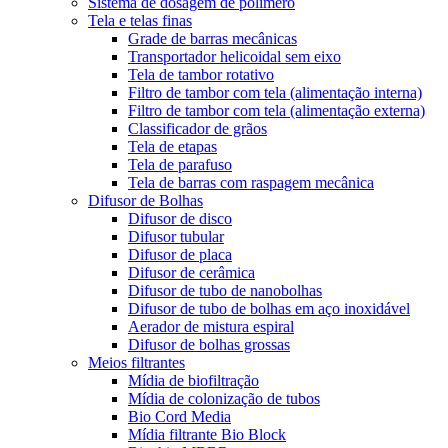
Sistema de dosagem de polímero
Tela e telas finas
Grade de barras mecânicas
Transportador helicoidal sem eixo
Tela de tambor rotativo
Filtro de tambor com tela (alimentação interna)
Filtro de tambor com tela (alimentação externa)
Classificador de grãos
Tela de etapas
Tela de parafuso
Tela de barras com raspagem mecânica
Difusor de Bolhas
Difusor de disco
Difusor tubular
Difusor de placa
Difusor de cerâmica
Difusor de tubo de nanobolhas
Difusor de tubo de bolhas em aço inoxidável
Aerador de mistura espiral
Difusor de bolhas grossas
Meios filtrantes
Mídia de biofiltração
Mídia de colonização de tubos
Bio Cord Media
Mídia filtrante Bio Block